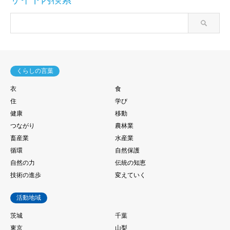
くらしの言葉
衣
食
住
学び
健康
移動
つながり
農林業
畜産業
水産業
循環
自然保護
自然の力
伝統の知恵
技術の進歩
変えていく
活動地域
茨城
千葉
東京
山梨