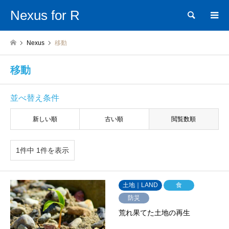
Nexus for R
検索
Nexus
移動
移動
並べ替え条件
新しい順
古い順
閲覧数順
1件中 1件を表示
土地｜LAND
食
防災
荒れ果てた土地の再生