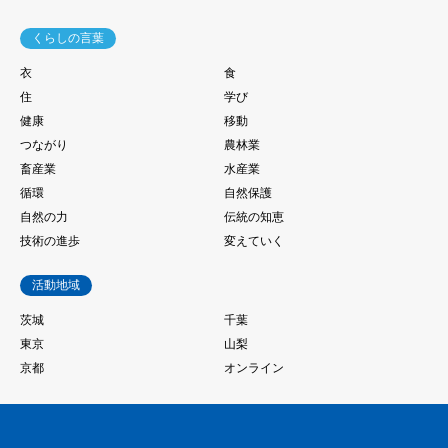
くらしの言葉
衣
食
住
学び
健康
移動
つながり
農林業
畜産業
水産業
循環
自然保護
自然の力
伝統の知恵
技術の進歩
変えていく
活動地域
茨城
千葉
東京
山梨
京都
オンライン