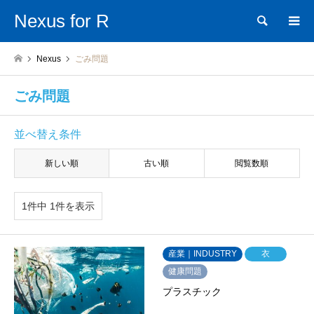
Nexus for R
検索
Nexus
ごみ問題
ごみ問題
並べ替え条件
新しい順
古い順
閲覧数順
1件中 1件を表示
産業｜INDUSTRY
衣
健康問題
プラスチック