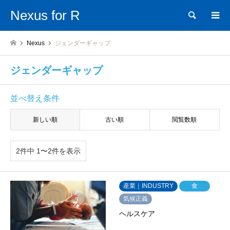
Nexus for R
検索
Nexus
ジェンダーギャップ
ジェンダーギャップ
並べ替え条件
新しい順
古い順
閲覧数順
2件中 1〜2件を表示
産業｜INDUSTRY
食
気候正義
ヘルスケア