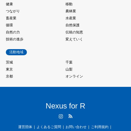
健康
移動
つながり
農林業
畜産業
水産業
循環
自然保護
自然の力
伝統の知恵
技術の進歩
変えていく
活動地域
茨城
千葉
東京
山梨
京都
オンライン
Nexus for R
Instagram
RSS
運営団体
よくあるご質問
お問い合わせ
ご利用規約